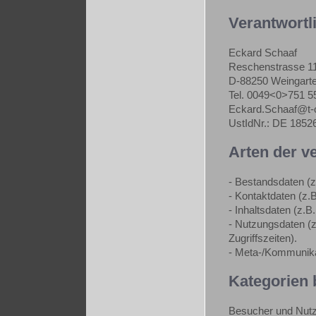
Verantwortl
Eckard Schaaf
Reschenstrasse 1
D-88250 Weingart
Tel. 0049<0>751 5
Eckard.Schaaf@t-o
UstIdNr.: DE 1852
Arten der v
- Bestandsdaten (
- Kontaktdaten (z.
- Inhaltsdaten (z.B
- Nutzungsdaten (z
Zugriffszeiten).
- Meta-/Kommunikat
Kategorien 
Besucher und Nutz