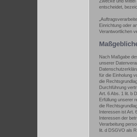
Zwecke und Mittel
entscheidet, bezei
„Auftragsverarbeite
Einrichtung oder a
Verantwortlichen ve
Maßgeblich
Nach Maßgabe des 
unserer Datenverar
Datenschutzerkläru
für die Einholung v
die Rechtsgrundlag
Durchführung vert
Art. 6 Abs. 1 lit. 
Erfüllung unserer r
die Rechtsgrundlag
Interessen ist Art.
Interessen der bet
Verarbeitung perso
lit. d DSGVO als R